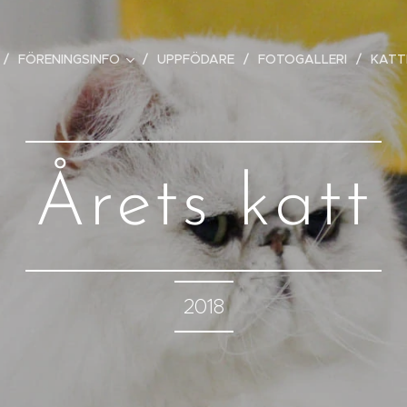
FÖRENINGSINFO
UPPFÖDARE
FOTOGALLERI
KATT
Årets katt
2018