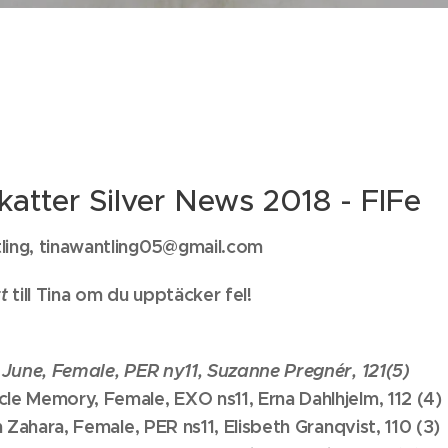
katter Silver News 2018 - FIFe
ling, tinawantling05@gmail.com
rt
till Tina om du upptäcker fel!
e June, Female, PER ny11, Suzanne Pregnér, 121(5)
cle Memory, Female, EXO ns11, Erna Dahlhjelm, 112 (4)
sh Zahara, Female, PER ns11, Elisbeth Granqvist, 110 (3)