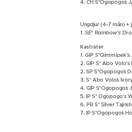
4. CH S*Ogopogo´s Ja
Ungdjur (4-7 mån) + 
1. SE* Rainbow's Dro
Kastrater
1. GIP S*Qimmipek's 
2. GIP S* Abo Volo's
2. SP S*Ogopogo´s Do
3. S* Abo Volo´s Ivor
4. GIP S*Ogopogo´s J
5. IP S* Ogopogo's W
6. PR S* Silver Tajris
7. IP S*Ogopogo´s Ho