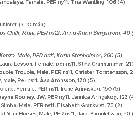
mbalaya, Female, PER ny11, Tina Wantling, 106 (4)
juniorer (7-10 mån)
ps Chilli, Male, PER ns12, Anna-Karin Bergström, 40 
Kenzo, Male, PER ns11, Karin Stenholmer, 260 (5)
 Laura Leyson, Female, per ns11, Stina Granhammar, 21
uble Trouble, Male, PER ns11, Christer Torstensson, 2
y, Male, Per ns11, Åsa Aronsson, 170 (5)
olene, Female, PER ns11, Irene Aringskog, 150 (5)
ayne Rooney, JW, PER ny11, Jannica Aringskog, 123 (
h Simba, Male, PER ns11, Elisabeth Grankvist, 75 (2)
ld Your Horses, Male, PER ns11, Jane Samulelsson, 50 