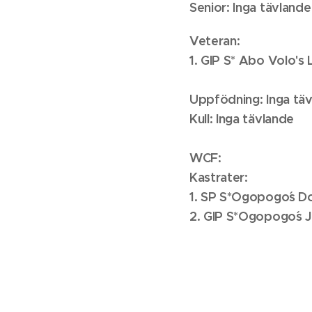
Senior: Inga tävlande
Veteran:
1. GIP S* Abo Volo's
Uppfödning: Inga tä
Kull: Inga tävlande
WCF:
Kastrater:
1. SP S*Ogopogo´s Do
2. GIP S*Ogopogo´s Jo